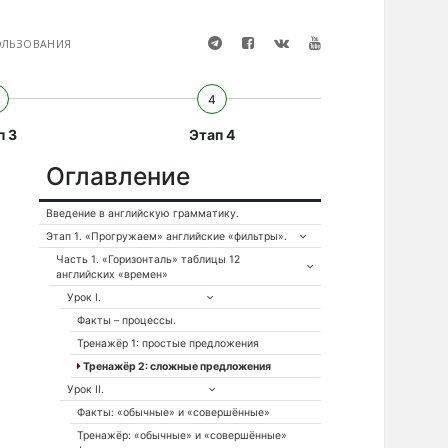
t
f
V
Y
ОЛЬЗОВАНИЯ
e
a
k
o
l
c
o
u
4
e
e
n
t
g
b
t
u
п 3
Этап 4
r
o
a
b
a
o
k
e
Оглавление
m
k
t
e
Введение в английскую грамматику.
Этап 1. «Прогружаем» английские «фильтры».
Часть 1. «Горизонталь» таблицы 12
английских «времен»
Урок I.
Факты – процессы.
Тренажёр 1: простые предложения
Тренажёр 2: сложные предложения
Урок II.
Факты: «обычные» и «совершённые»
Тренажёр: «обычные» и «совершённые»