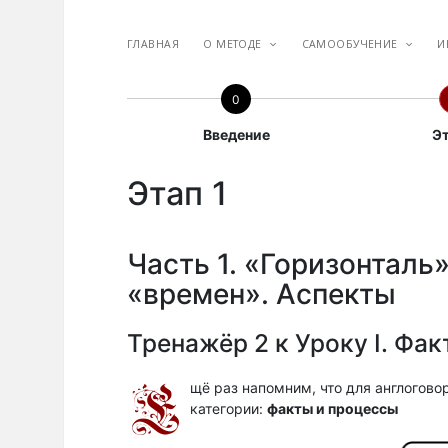
ГЛАВНАЯ
О МЕТОДЕ
меню
САМООБУЧЕНИЕ
меню
И
0
Введение
Эт
Этап 1
Часть 1. «Горизонталь
«времен». Аспекты
Тренажёр 2 к Уроку I. Фак
Е
щё раз напомним, что для англогово
категории:
факты и процессы