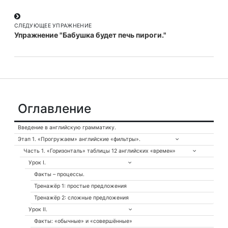
т
т
ь
ь
с
с
СЛЕДУЮЩЕЕ УПРАЖНЕНИЕ
я
я
Упражнение "Бабушка будет печь пироги."
F
В
a
к
c
о
e
н
b
т
o
а
Оглавление
o
к
k
т
Введение в английскую грамматику.
е
Этап 1. «Прогружаем» английские «фильтры».
Часть 1. «Горизонталь» таблицы 12 английских «времен»
Урок I.
Факты – процессы.
Тренажёр 1: простые предложения
Тренажёр 2: сложные предложения
Урок II.
Факты: «обычные» и «совершённые»